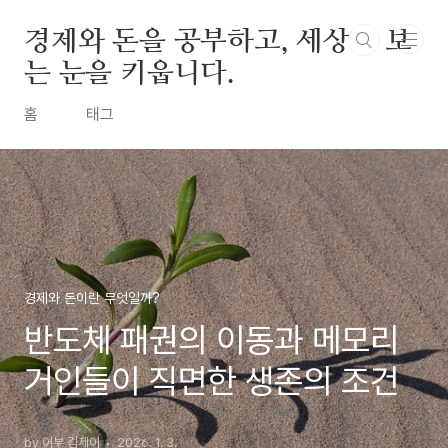
본문 바로가기
경제와 돈을 공부하고, 세상을 보
는 눈을 키웁니다.
홈
태그
경제와 돈이란 무엇일까?
반도체 패권의 이동과 메모리
거인들이 직면한 생존의 조건
by 어부 킴제이
2026. 1. 3.