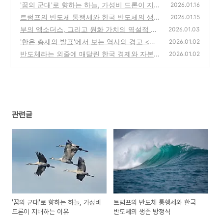
'꿈의 군대'로 향하는 하늘, 가성비 드론이 지배
2026.01.16
하는 이유
트럼프의 반도체 통행세와 한국 반도체의 생존
(1)
2026.01.15
방정식
부의 엑소더스, 그리고 원화 가치의 역설적 붕
(1)
2026.01.03
괴
'한은 총재의 발표'에서 보는 역사의 경고 <거
(0)
2026.01.02
대한 번영의 그늘과 몰락하는 내수>
반도체라는 외줄에 매달린 한국 경제와 자본
(1)
2026.01.02
유출의 역설
(0)
관련글
'꿈의 군대'로 향하는 하늘, 가성비
트럼프의 반도체 통행세와 한국
드론이 지배하는 이유
반도체의 생존 방정식